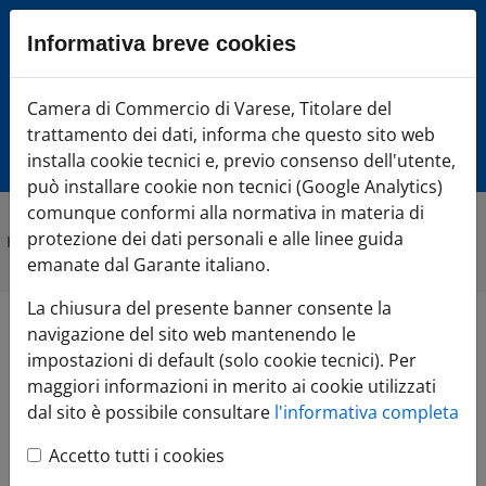
Sezione salto blocchi
Informativa breve cookies
Vai al sezione Percorso briciole di pane
Vai al Contenuto principale della pagina
Camera di Commercio Varese
Camera di Commercio di Varese, Titolare del
Vai alla sezione dedicata alle informazioni correlate v
trattamento dei dati, informa che questo sito web
Vai al footer
installa cookie tecnici e, previo consenso dell'utente,
può installare cookie non tecnici (Google Analytics)
comunque conformi alla normativa in materia di
protezione dei dati personali e alle linee guida
Home
»
Comunicazione
»
Agenda Eventi
»
EnergEtica 2025
emanate dal Garante italiano.
La chiusura del presente banner consente la
navigazione del sito web mantenendo le
EnergEtica 2025
impostazioni di default (solo cookie tecnici). Per
Leaflet
maggiori informazioni in merito ai cookie utilizzati
20.06.2025
dal sito è possibile consultare
l'informativa completa
+
Orario:
10:00
Malpensafiere - via XI Settembre, 16, Busto Arsizio
−
Accetto tutti i cookies