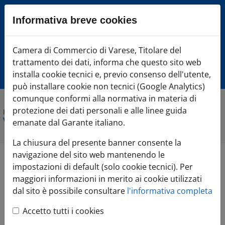
Sezione salto blocchi
Informativa breve cookies
Vai al sezione Percorso briciole di pane
Vai al Contenuto principale della pagina
Camera di Commercio Varese
Camera di Commercio di Varese, Titolare del
Vai alla sezione dedicata alle informazioni correlate v
trattamento dei dati, informa che questo sito web
Vai al footer
installa cookie tecnici e, previo consenso dell'utente,
può installare cookie non tecnici (Google Analytics)
comunque conformi alla normativa in materia di
protezione dei dati personali e alle linee guida
Home
»
Comunicazione
»
Agenda Eventi
»
EnergEtica 2023 -
Varese - Forum della transizione energetica
emanate dal Garante italiano.
La chiusura del presente banner consente la
navigazione del sito web mantenendo le
EnergEtica 2023 -
impostazioni di default (solo cookie tecnici). Per
maggiori informazioni in merito ai cookie utilizzati
Varese - Forum della
dal sito è possibile consultare
l'informativa completa
Accetto tutti i cookies
transizione energetica