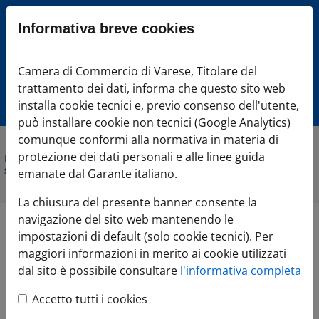
Sezione salto blocchi
Informativa breve cookies
Vai al sezione Percorso briciole di pane
Vai al Contenuto principale della pagina
Camera di Commercio Varese
Camera di Commercio di Varese, Titolare del
Vai alla sezione dedicata alle informazioni correlate v
trattamento dei dati, informa che questo sito web
Vai al footer
installa cookie tecnici e, previo consenso dell'utente,
può installare cookie non tecnici (Google Analytics)
comunque conformi alla normativa in materia di
protezione dei dati personali e alle linee guida
Home
»
Comunicazione
»
Agenda Eventi
»
Digitalizzazione delle
scritture ambientali
emanate dal Garante italiano.
La chiusura del presente banner consente la
navigazione del sito web mantenendo le
Digitalizzazione delle
impostazioni di default (solo cookie tecnici). Per
maggiori informazioni in merito ai cookie utilizzati
scritture ambientali
dal sito è possibile consultare
l'informativa completa
Leaflet
Accetto tutti i cookies
08.11.2022
+