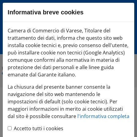
Sezione salto blocchi
Informativa breve cookies
Vai al sezione Percorso briciole di pane
Vai al Contenuto principale della pagina
Camera di Commercio Varese
Camera di Commercio di Varese, Titolare del
Vai alla sezione dedicata alle informazioni correlate v
trattamento dei dati, informa che questo sito web
Vai al footer
installa cookie tecnici e, previo consenso dell'utente,
può installare cookie non tecnici (Google Analytics)
comunque conformi alla normativa in materia di
protezione dei dati personali e alle linee guida
Home
»
Chi siamo
»
Contributi e agevolazioni
»
Transizione
digitale delle imprese lombarde
emanate dal Garante italiano.
La chiusura del presente banner consente la
navigazione del sito web mantenendo le
Transizione digitale delle
impostazioni di default (solo cookie tecnici). Per
maggiori informazioni in merito ai cookie utilizzati
imprese lombarde
dal sito è possibile consultare
l'informativa completa
Accetto tutti i cookies
Punto Impresa Digitale
Innovazione