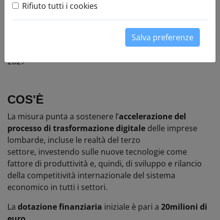
Rifiuto tutti i cookies
09 giu 2026
Rendicontazione aperta
Salva preferenze
Regione Lombardia – Programma Regionale FESR 2021-
2027
COS'È
La misura punta a sostenere l’
accelerazione del
processo di trasformazione digitale
delle imprese
lombarde, incluse le realtà del terzo
settore, investendo sulle nuove tecnologie come
fattore di produttività e, quindi, di sviluppo e rilancio
della competitività internazionale del sistema
economico in tutti i settori.
La
dotazione finanziaria
iniziale è pari a
20milioni di
euro
.