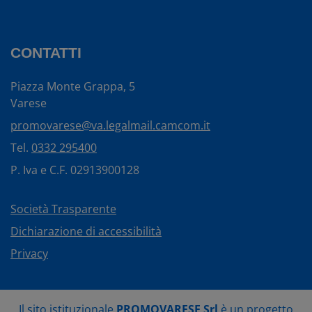
CONTATTI
Piazza Monte Grappa, 5
Varese
promovarese@va.legalmail.camcom.it
Tel.
0332 295400
P. Iva e C.F. 02913900128
Società Trasparente
Dichiarazione di accessibilità
Privacy
Il sito istituzionale
PROMOVARESE Srl
è un progetto