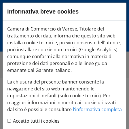
Sezione salto blocchi
Informativa breve cookies
Vai al sezione Percorso briciole di pane
Vai al Contenuto principale della pagina
Camera di Commercio di Varese, Titolare del
Camera di Commercio Varese
Vai alla sezione dedicata alle informazioni correlate v
trattamento dei dati, informa che questo sito web
Vai al footer
installa cookie tecnici e, previo consenso dell'utente,
può installare cookie non tecnici (Google Analytics)
comunque conformi alla normativa in materia di
protezione dei dati personali e alle linee guida
Promovarese
»
Contatti Promovarese
emanate dal Garante italiano.
La chiusura del presente banner consente la
navigazione del sito web mantenendo le
Contatti
impostazioni di default (solo cookie tecnici). Per
maggiori informazioni in merito ai cookie utilizzati
Promovarese
dal sito è possibile consultare
l'informativa completa
Accetto tutti i cookies
Sede legale e operativa - Varese