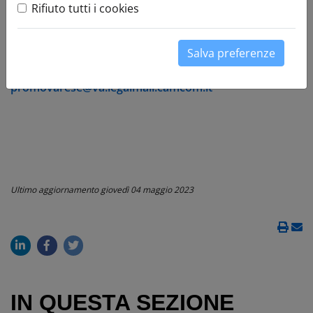
Rifiuto tutti i cookies
piazza Monte Grappa, 5 - 21100 Varese
tel. +39 0332 295400
Salva preferenze
P.IVA 02913900128
promovarese@va.camcom.it
promovarese@va.legalmail.camcom.it
Ultimo aggiornamento
giovedì 04 maggio 2023
IN QUESTA SEZIONE