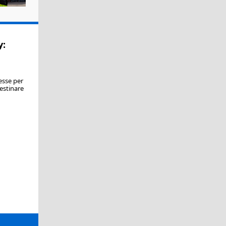
y:
esse per
estinare