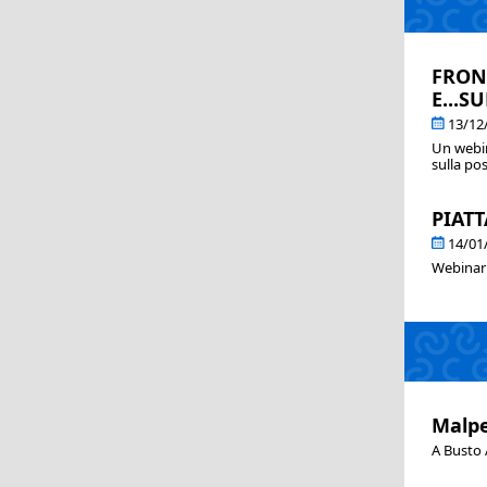
FRON
E...S
13/12
Un webin
sulla pos
PIATT
14/01
Webinar 
Malpe
A Busto A