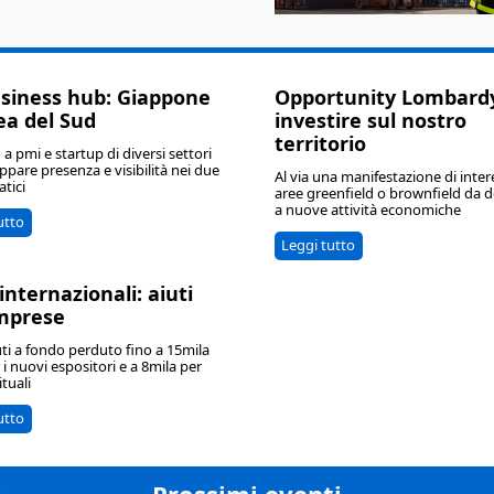
siness hub: Giappone
Opportunity Lombard
ea del Sud
investire sul nostro
territorio
a pmi e startup di diversi settori
uppare presenza e visibilità nei due
Al via una manifestazione di inter
atici
aree greenfield o brownfield da d
a nuove attività economiche
utto
Leggi tutto
internazionali: aiuti
imprese
ti a fondo perduto fino a 15mila
 i nuovi espositori e a 8mila per
ituali
utto