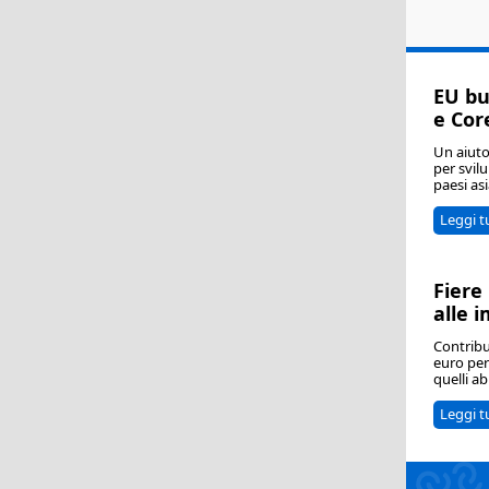
EU bu
e Cor
Un aiuto 
per svil
paesi asi
Leggi t
Fiere 
alle 
Contribu
euro per
quelli ab
Leggi t