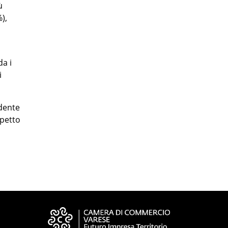
ù
),
da i
i
edente
spetto