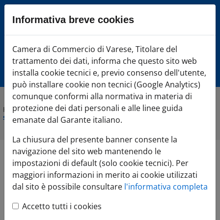
Sezione salto blocchi
Informativa breve cookies
Vai al sezione Percorso briciole di pane
Vai al Contenuto principale della pagina
Camera di Commercio Varese
Camera di Commercio di Varese, Titolare del
Vai alla sezione dedicata alle informazioni correlate v
trattamento dei dati, informa che questo sito web
Vai al footer
installa cookie tecnici e, previo consenso dell'utente,
può installare cookie non tecnici (Google Analytics)
comunque conformi alla normativa in materia di
protezione dei dati personali e alle linee guida
Home
»
Comunicazione
»
Agenda Eventi
»
Bandi imprese: cosa
sono, come funzionano e come accedere
emanate dal Garante italiano.
La chiusura del presente banner consente la
navigazione del sito web mantenendo le
Bandi imprese: cosa
impostazioni di default (solo cookie tecnici). Per
maggiori informazioni in merito ai cookie utilizzati
sono, come
dal sito è possibile consultare
l'informativa completa
Accetto tutti i cookies
funzionano e come