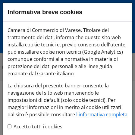
Sezione salto blocchi
Informativa breve cookies
Vai al sezione Percorso briciole di pane
Vai al Contenuto principale della pagina
Camera di Commercio di Varese, Titolare del
Camera di Comme
Vai alla sezione dedicata alle informazioni correlate v
trattamento dei dati, informa che questo sito web
Vai al footer
installa cookie tecnici e, previo consenso dell'utente,
può installare cookie non tecnici (Google Analytics)
comunque conformi alla normativa in materia di
protezione dei dati personali e alle linee guida
Home
»
Argomenti
emanate dal Garante italiano.
La chiusura del presente banner consente la
navigazione del sito web mantenendo le
Argomenti del sito
impostazioni di default (solo cookie tecnici). Per
maggiori informazioni in merito ai cookie utilizzati
dal sito è possibile consultare
l'informativa completa
Contenuti per
Turismo
: 174 |
Accetto tutti i cookies
visualizzati : 41-60