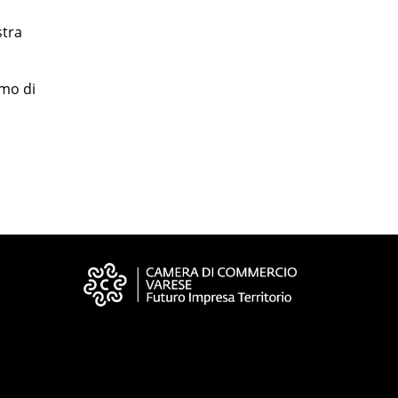
stra
smo di