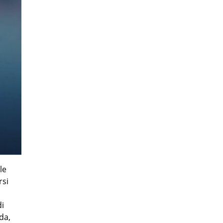
le
rsi
di
da,