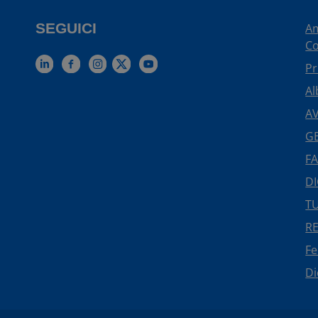
SEGUICI
Am
Co
Pr
Al
AV
GE
FA
DI
TU
R
F
Di