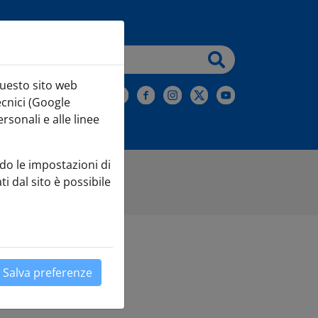
testo da cercare
questo sito web
iviti alla Newsletter
ecnici (Google
sonali e alle linee
do le impostazioni di
ti dal sito è possibile
Salva preferenze
Leaflet