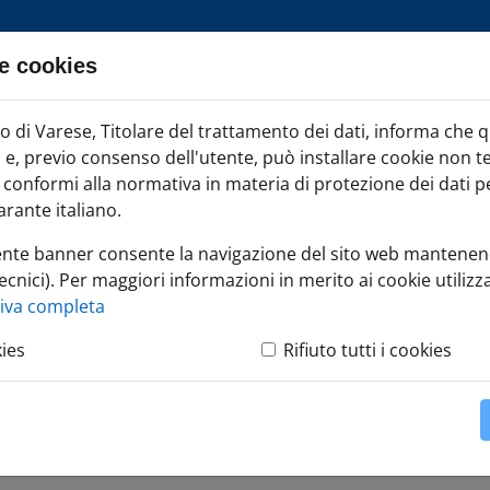
e cookies
ia TAG
di Varese, Titolare del trattamento dei dati, informa che 
Iscr
ci e, previo consenso dell'utente, può installare cookie non t
onformi alla normativa in materia di protezione dei dati per
rante italiano.
ente banner consente la navigazione del sito web mantenen
ecnici). Per maggiori informazioni in merito ai cookie utilizza
- Incontri B2B - settore Furniture
tiva completa
kies
Rifiuto tutti i cookies
 B2B - settore Furniture