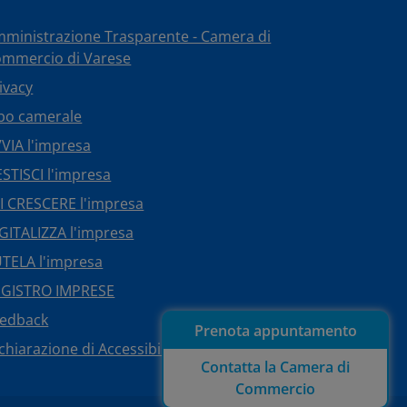
ministrazione Trasparente - Camera di
mmercio di Varese
ivacy
bo camerale
VIA l'impresa
STISCI l'impresa
I CRESCERE l'impresa
GITALIZZA l'impresa
TELA l'impresa
EGISTRO IMPRESE
eedback
Prenota appuntamento
chiarazione di Accessibilità
Contatta la Camera di
Commercio